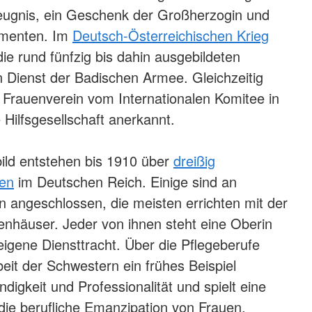
Zeugnis, ein Geschenk der Großherzogin und
rumenten. Im
Deutsch-Österreichischen Krieg
die rund fünfzig bis dahin ausgebildeten
 Dienst der Badischen Armee. Gleichzeitig
 Frauenverein vom Internationalen Komitee in
 Hilfsgesellschaft anerkannt.
ild entstehen bis 1910 über
dreißig
 und Großherzog Friedrich I. von Baden, 1906
en
im Deutschen Reich. Einige sind an
en angeschlossen, die meisten errichten mit der
enhäuser. Jeder von ihnen steht eine Oberin
 eigene Diensttracht. Über die Pflegeberufe
beit der Schwestern ein frühes Beispiel
ndigkeit und Professionalität und spielt eine
 die berufliche Emanzipation von Frauen.