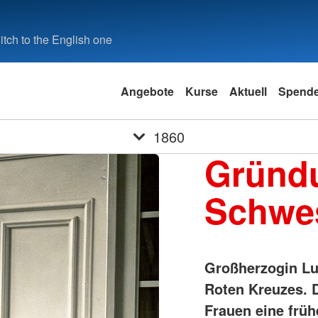
tch to the English one
Angebote
Kurse
Aktuell
Spend
1860
Gründu
Schwes
Großherzogin Lui
Roten Kreuzes. D
Frauen eine früh