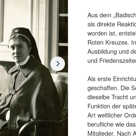
Aus dem „Badisch
als direkte Reakti
worden ist, entst
Roten Kreuzes. Ini
Ausbildung und de
und Friedenszeite
Als erste Einricht
geschaffen. Die S
dieselbe Tracht u
Funktion der spät
Art weltlicher Or
berufliche wie da
Mitglieder. Nach