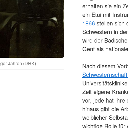
erhalten sie ein 
ein Etui mit Inst
1866
stellen sich 
Schwestern in den
wird der Badische
Genf als nationale
iger Jahren (DRK)
Nach diesem Vorb
Großherzogin Luise
Schwesternschaft
Universitätsklinik
Zeit eigene Krank
vor, jede hat ihre
hinaus gibt die Ar
weiblicher Selbstä
wichtige Rolle für