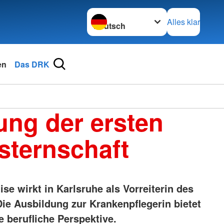
Sprache wechseln zu
Alles klar
en
Das DRK
ng der ersten
ternschaft
se wirkt in Karlsruhe als Vorreiterin des
ie Ausbildung zur Krankenpflegerin bietet
e berufliche Perspektive.