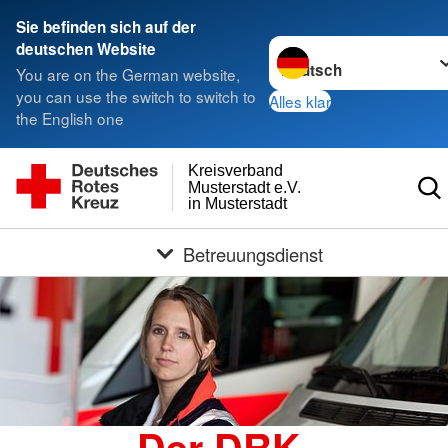
Sie befinden sich auf der
Sprache wechseln zu
deutschen Website
You are on the German website,
you can use the switch to switch to
Alles klar
the English one
Kreisverband
Musterstadt e.V.
in Musterstadt
Betreuungsdienst
Der DRK-