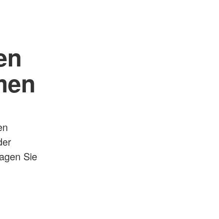
en
men
en
der
ragen Sie