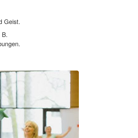
d Geist.
 B.
bungen.