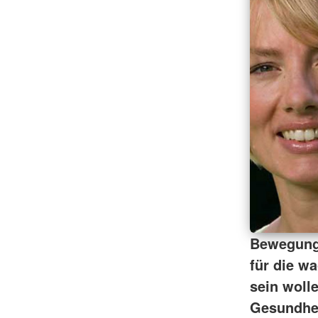
Bewegung
für die w
sein woll
Gesundhei