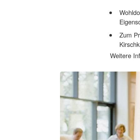
Wohldos
Eigensc
Zum Pr
Kirsch
Weitere In