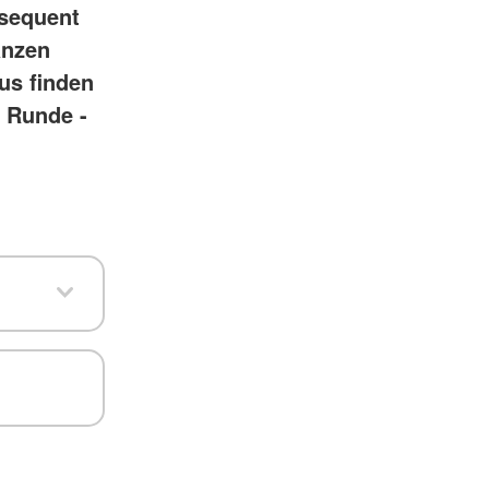
nsequent
anzen
us finden
r Runde -