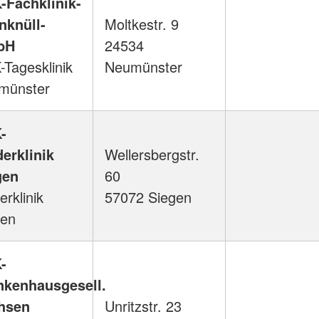
-Fachklinik-
nknüll-
Moltkestr. 9
bH
24534
Tagesklinik
Neumünster
münster
-
erklinik
Wellersbergstr.
gen
60
erklinik
57072 Siegen
gen
-
nkenhausgesell.
hsen
Unritzstr. 23