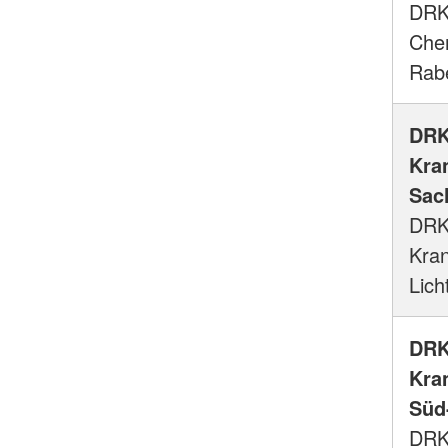
DRK
Che
Rab
DRK
Kra
Sac
DRK
Kra
Lich
DRK
Kra
Süd
DRK 