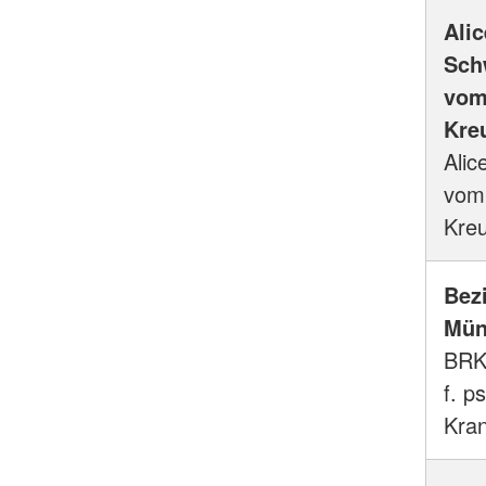
Alic
Sch
vom
Kre
Alic
vom
Kre
Bez
Mün
BRK 
f. p
Kra