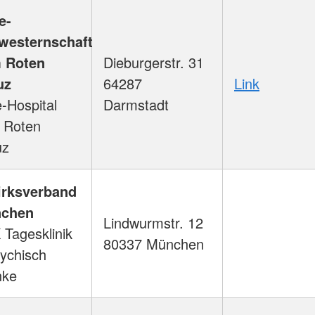
e-
westernschaft
 Roten
Dieburgerstr. 31
uz
64287
Link
e-Hospital
Darmstadt
 Roten
uz
irksverband
chen
Lindwurmstr. 12
Tagesklinik
80337 München
sychisch
nke