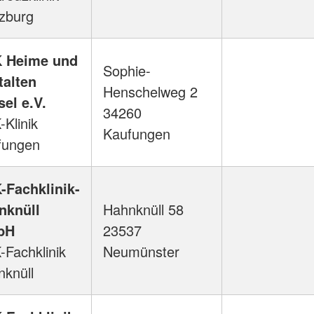
zburg
 Heime und
Sophie-
talten
Henschelweg 2
el e.V.
34260
Klinik
Kaufungen
fungen
-Fachklinik-
nknüll
Hahnknüll 58
bH
23537
Fachklinik
Neumünster
knüll