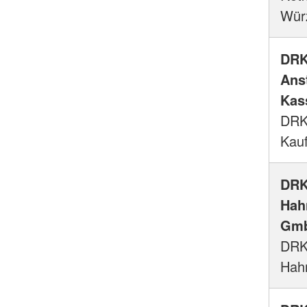
Wür
DRK
Ans
Kass
DRK-
Kau
DRK
Hah
Gm
DRK-
Hahn