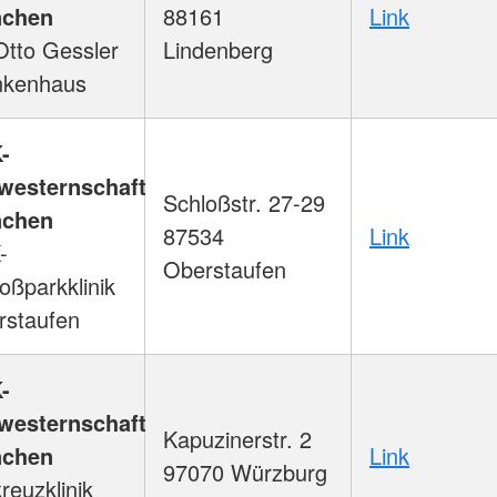
chen
88161
Link
Otto Gessler
Lindenberg
nkenhaus
-
westernschaft
Schloßstr. 27-29
chen
87534
Link
-
Oberstaufen
oßparkklinik
rstaufen
-
westernschaft
Kapuzinerstr. 2
chen
Link
97070 Würzburg
reuzklinik