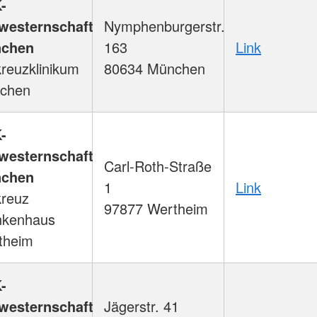
-
westernschaft
Nymphenburgerstr.
chen
163
Link
reuzklinikum
80634 München
chen
-
westernschaft
Carl-Roth-Straße
chen
1
Link
kreuz
97877 Wertheim
nkenhaus
theim
-
westernschaft
Jägerstr. 41