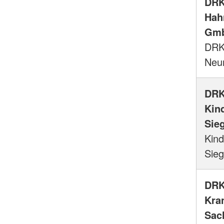
DRK
Hah
Gm
DRK-
Neu
DRK
Kind
Sie
Kind
Sie
DRK
Kra
Sac