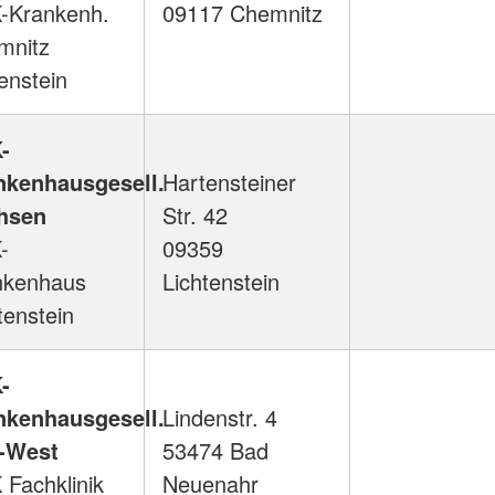
-Krankenh.
09117 Chemnitz
mnitz
enstein
-
nkenhausgesell.
Hartensteiner
hsen
Str. 42
-
09359
nkenhaus
Lichtenstein
tenstein
-
nkenhausgesell.
Lindenstr. 4
-West
53474 Bad
Fachklinik
Neuenahr