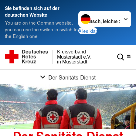
Sie befinden sich auf der
Sprache wechseln zu
deutschen Website
You are on the German website,
you can use the switch to switch to
Alles klar
the English one
Kreisverband
Musterstadt e.V.
in Musterstadt
Der Sanitäts-Dienst
Der Sanitäts-Dienst