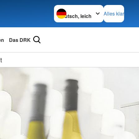
Sprache wechseln zu
Alles klar
en
Das DRK
t