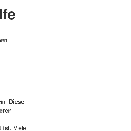
lfe
ben.
ein.
Diese
weren
 ist.
Viele