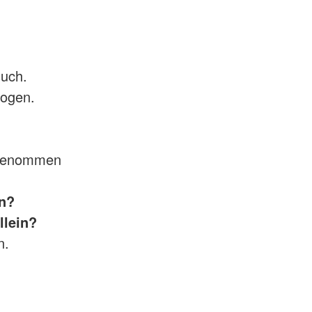
such.
rogen.
ngenommen
en?
llein?
n.
.