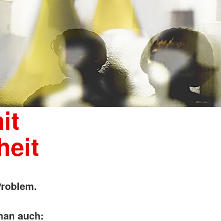
it
heit
Problem.
man auch: