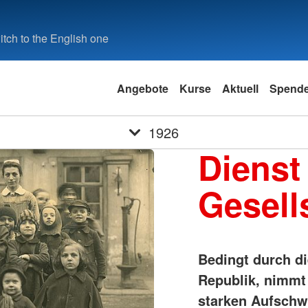
tch to the English one
Angebote
Kurse
Aktuell
Spend
1926
Dienst
Gesell
Bedingt durch di
Republik, nimmt 
starken Aufschw